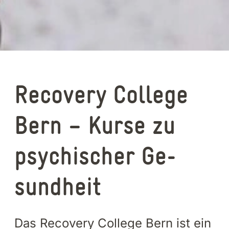
Re­co­ve­ry Col­lege
Bern – Kurse zu
psy­chi­scher Ge­
sund­heit
Das Re­co­ve­ry Col­lege Bern ist ein