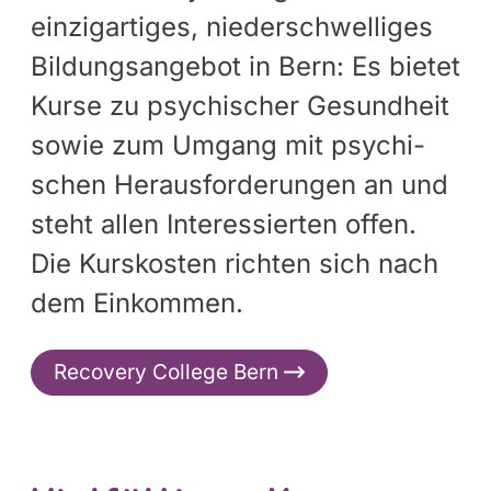
ein­zig­ar­ti­ges, nie­der­schwel­li­ges
Bil­dungs­an­ge­bot in Bern: Es bie­tet
Kurse zu psy­chi­scher Ge­sund­heit
sowie zum Um­gang mit psy­chi­
schen Her­aus­for­de­run­gen an und
steht allen In­ter­es­sier­ten offen.
Die Kurs­kos­ten rich­ten sich nach
dem Ein­kom­men.
Recovery College Bern