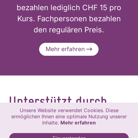
bezahlen lediglich CHF 15 pro
Kurs. Fachpersonen bezahlen
den regulären Preis.
Mehr erfahren
Un­ter­stützt durch
Unsere Website verwendet Cookies. Diese
För­der­ver­ein und
ermöglichen Ihnen eine optimale Nutzung unserer
Inhalte.
Mehr erfahren
Kan­ton Bern